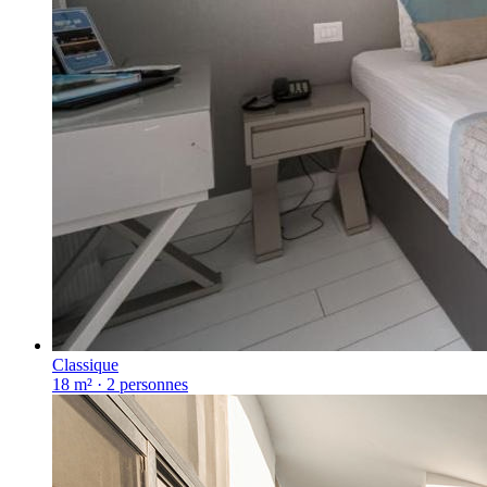
Classique
18 m²
·
2
personnes