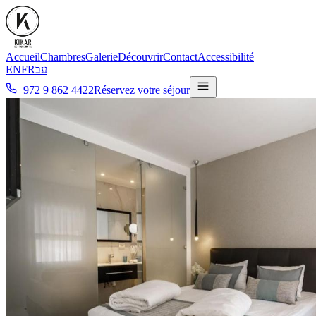
Accueil
Chambres
Galerie
Découvrir
Contact
Accessibilité
EN
FR
עב
+972 9 862 4422
Réservez votre séjour