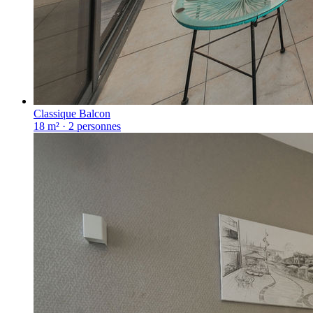
Classique Balcon
18 m²
·
2
personnes