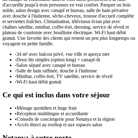
d'accueillir jusqu'à trois personnes en vrai confort. Parquet ou bois
noble, salon design avec canapé et bureau, salle de bain privative
avec douche à l'italienne, sèche-cheveux, trousse d'accueil complète
et serviettes fraîches. Climatisation, téléviseur écran plat avec
chaînes satellite, minibar, coffre-fort, dressing, service de réveil et
plateau de courtoisie avec bouilloire électrique. Wi-Fi haut débit
gratuit. Une favorite des clients qui restent un peu plus longtemps ou
voyagent en petite famille.
›
34 m² avec balcon privé, vue ville et aperçu mer
›
Deux lits simples (option king) + canapé-lit
›
Salon séparé avec canapé et bureau
›
Salle de bain raffinée, douche à l'italienne
›
Minibar, coffre-fort, TV satellite, service de réveil
›
Wi-Fi haut débit gratuit
Ce qui est inclus dans votre séjour
•
Ménage quotidien et linge frais
•
Réception multilingue et accueillante
•
Conseils de conciergerie pour Netanya et la région
•
Accès direct au rooftop et aux espaces salon
Netanya à votre porte.