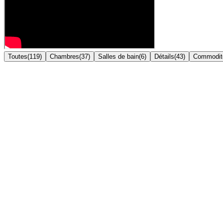
Toutes
(
119
)
Chambres
(
37
)
Salles de bain
(
6
)
Détails
(
43
)
Commodit