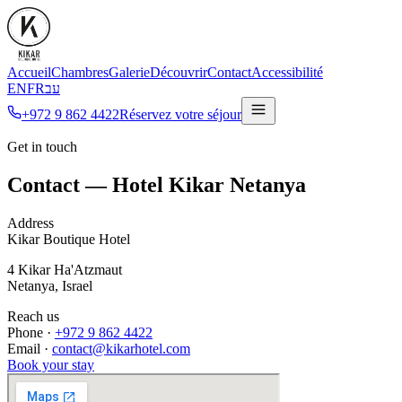
Accueil
Chambres
Galerie
Découvrir
Contact
Accessibilité
EN
FR
עב
+972 9 862 4422
Réservez votre séjour
Get in touch
Contact — Hotel Kikar Netanya
Address
Kikar Boutique Hotel
4 Kikar Ha'Atzmaut
Netanya, Israel
Reach us
Phone ·
+972 9 862 4422
Email ·
contact@kikarhotel.com
Book your stay