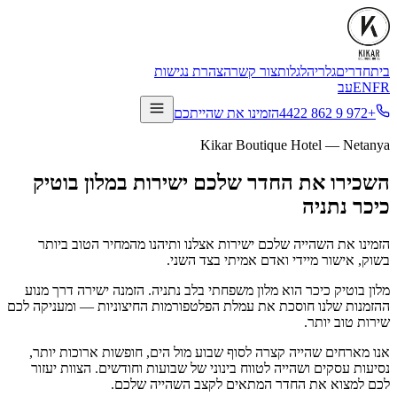
בית
חדרים
גלריה
לגלות
צור קשר
הצהרת נגישות
FR
EN
עב
+972 9 862 4422
הזמינו את שהייתכם
Kikar Boutique Hotel — Netanya
השכירו את החדר שלכם ישירות במלון בוטיק
כיכר נתניה
הזמינו את השהייה שלכם ישירות אצלנו ותיהנו מהמחיר הטוב ביותר
בשוק, אישור מיידי ואדם אמיתי בצד השני.
מלון בוטיק כיכר הוא מלון משפחתי בלב נתניה. הזמנה ישירה דרך מנוע
ההזמנות שלנו חוסכת את עמלת הפלטפורמות החיצוניות — ומעניקה לכם
שירות טוב יותר.
אנו מארחים שהייה קצרה לסוף שבוע מול הים, חופשות ארוכות יותר,
נסיעות עסקים ושהייה לטווח בינוני של שבועות וחודשים. הצוות יעזור
לכם למצוא את החדר המתאים לקצב השהייה שלכם.