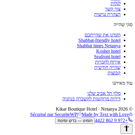
לגלות
צור קשר
הצהרת נגישות
סוגי שהייה
הזמינו את שהייתכם
Shabbat-friendly hotel
Shabbat times Netanya
Kosher hotel
Seafront hotel
אירוח לחברות
שהייה חודשית
קבוצות
עוד מאיתנו
מלון תל אביב שלנו
דירות מרוהטות להשכרה בנתניה
Kikar Boutique Hotel · Netanya
2026
©
Sécurisé par SecuriteWP
|
Made by Text with Love
+972 9 862 4422
הזמינו — בדקו זמינות